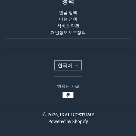
정책
a
반품 정책
n
배송 정책
g
서비스 약관
u
개인정보 보호정책
a
g
e
T
한국어
.
r
d
r
허용된 지불
a
o
n
p
s
d
© 2026,
IKALI COSTUME
o
Powered by Shopify
l
w