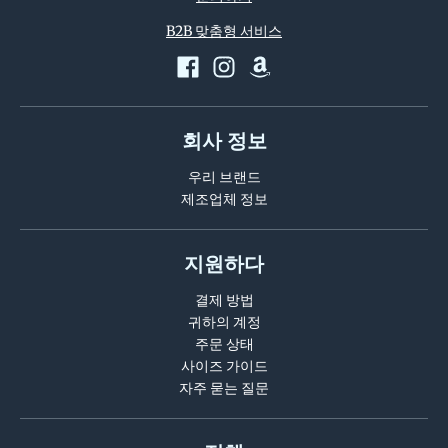
i
B2B 맞춤형 서비스
n
g
:
k
회사 정보
o
우리 브랜드
.
제조업체 정보
g
e
지원하다
n
e
결제 방법
귀하의 계정
r
주문 상태
a
사이즈 가이드
l
자주 묻는 질문
.
l