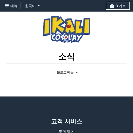
T
메뉴
한국어
0
카트
r
a
n
s
l
소식
a
t
블로그 메뉴
i
o
n
m
i
s
고객 서비스
s
문의하기